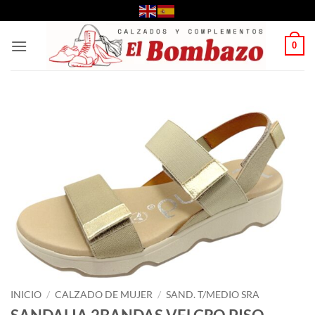
Saltar
al
contenido
0
INICIO
/
CALZADO DE MUJER
/
SAND. T/MEDIO SRA