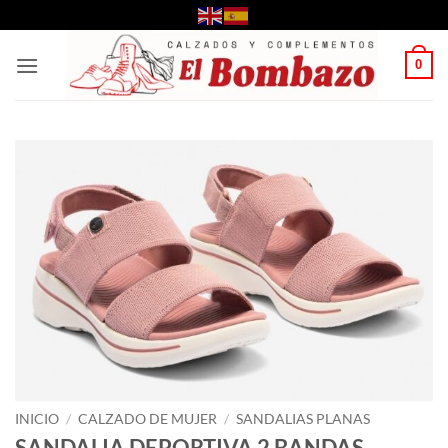
Saltar
al
contenido
0
INICIO
/
CALZADO DE MUJER
/
SANDALIAS PLANAS
SANDALIA DEPORTIVA 2 BANDAS