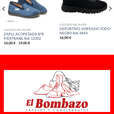
CALZADO DE MUJER
DEPORTIVO JASPEADO TODO
CALZADO DE MUJER
NEGRO Ref. 6843
ZAPLL ACOPETADA BºR
16,00
€
P/EXTRAIBL Ref. 12202
Rango
16,00
€
-
19,00
€
de
precios:
desde
16,00 €
hasta
19,00 €