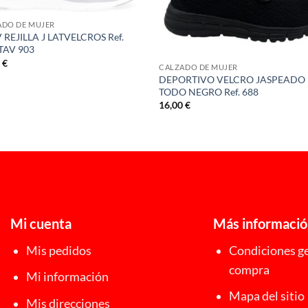
ADO DE MUJER
 REJILLA J LATVELCROS Ref.
TAV 903
0
€
CALZADO DE MUJER
DEPORTIVO VELCRO JASPEADO
TODO NEGRO Ref. 688
16,00
€
Mi cuenta
Más informaci
Mis pedidos
Condiciones ge
compra
Mi información
Mapa del sitio
Mis direcciones