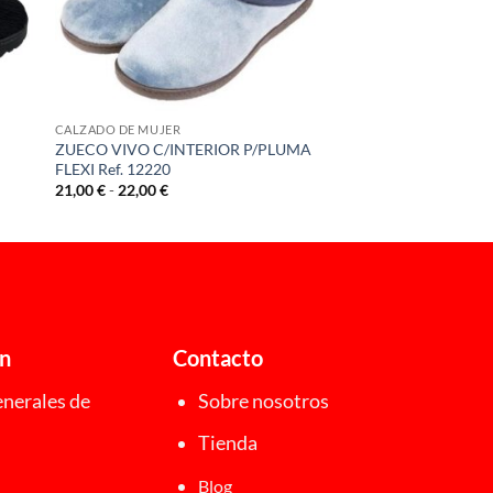
CALZADO DE MUJER
ZUECO VIVO C/INTERIOR P/PLUMA
FLEXI Ref. 12220
Rango
21,00
€
-
22,00
€
de
precios:
desde
21,00 €
hasta
22,00 €
ón
Contacto
nerales de
Sobre nosotros
Tienda
Blog