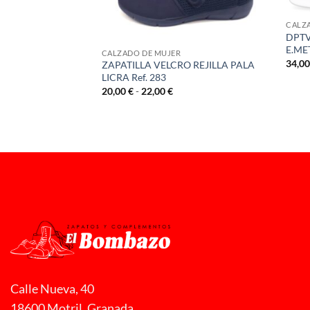
CALZ
DPTV
E.ME
CALZADO DE MUJER
34,0
SPEADO PESA Ref.
ZAPATILLA VELCRO REJILLA PALA
LICRA Ref. 283
Rango
20,00
€
-
22,00
€
de
precios:
desde
20,00 €
hasta
22,00 €
Calle Nueva, 40
18600 Motril, Granada