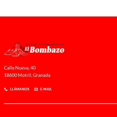
desde
21,00 €
hasta
22,00 €
Calle Nueva, 40
18600 Motril, Granada
LLÁMANOS
E-MAIL