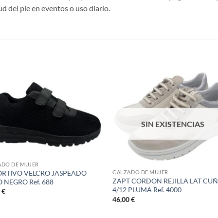
d del pie en eventos o uso diario.
S
SIN EXISTENCIAS
ADO DE MUJER
RTIVO VELCRO JASPEADO
CALZADO DE MUJER
ZAPT CORDON REJILLA LAT CU
 NEGRO Ref. 688
4/12 PLUMA Ref. 4000
0
€
46,00
€