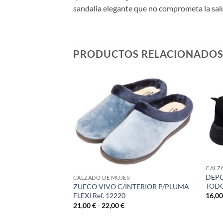
sandalia elegante que no comprometa la salu
PRODUCTOS RELACIONADO
O LAT BRILLO
CALZ
DEPO
CALZADO DE MUJER
TODO
ZUECO VIVO C/INTERIOR P/PLUMA
16,0
FLEXI Ref. 12220
Rango
21,00
€
-
22,00
€
de
precios: