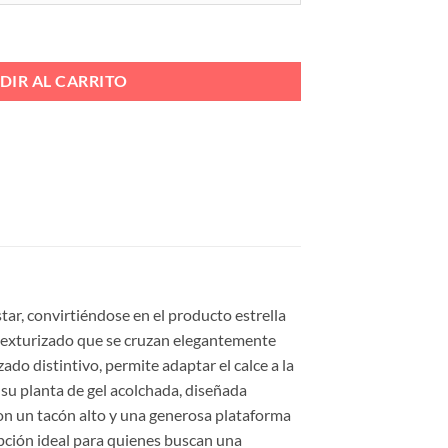
N MADERA GEL Ref. BL2620-2 cantidad
DIR AL CARRITO
star, convirtiéndose en el producto estrella
 texturizado que se cruzan elegantemente
ado distintivo, permite adaptar el calce a la
su planta de gel acolchada, diseñada
on un tacón alto y una generosa plataforma
opción ideal para quienes buscan una