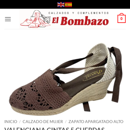
Saltar
al
contenido
0
INICIO
/
CALZADO DE MUJER
/
ZAPATO APARGATADO ALTO