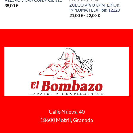
VELCRO LICRA CUÑA Ref. 311
CALZADO DE MUJER
ZUECO VIVO C/INTERIOR
38,00
€
P/PLUMA FLEXI Ref. 12220
Rango
21,00
€
-
22,00
€
de
precios:
desde
21,00 €
hasta
22,00 €
Calle Nueva, 40
18600 Motril, Granada