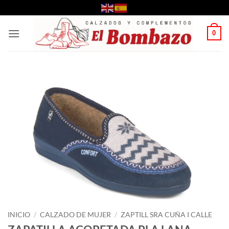
Saltar
al
contenido
0
INICIO
/
CALZADO DE MUJER
/
ZAPTILL SRA CUÑA I CALLE