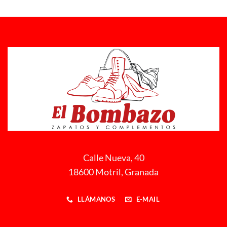
Calle Nueva, 40
18600 Motril, Granada
LLÁMANOS
E-MAIL