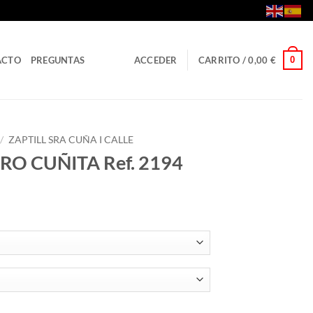
0
ACTO
PREGUNTAS
ACCEDER
CARRITO /
0,00
€
/
ZAPTILL SRA CUÑA I CALLE
RO CUÑITA Ref. 2194
2194 cantidad