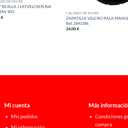
ADO DE MUJER
 REJILLA J LATVELCROS Ref.
TAV 903
CALZADO DE MUJER
0
€
ZAPATILLA VELCRO PALA MANG
Ref. 284/286
24,00
€
Mi cuenta
Más informaci
Mis pedidos
Condiciones ge
compra
Mi información