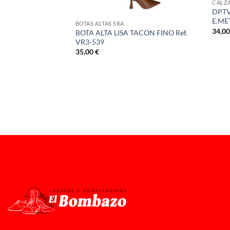
CALZ
DPTV
E.ME
BOTAS ALTAS SRA
34,0
BOTA ALTA LISA TACON FINO Ref.
Ref. 5040
VR3-539
35,00
€