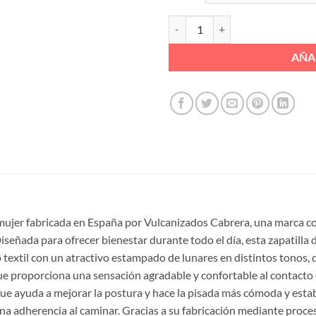
ZAPATILLA P/ABT LUNARES ELAT
AÑA
 mujer fabricada en España por Vulcanizados Cabrera, una marca co
señada para ofrecer bienestar durante todo el día, esta zapatilla d
do textil con un atractivo estampado de lunares en distintos tonos,
 que proporciona una sensación agradable y confortable al contacto
 ayuda a mejorar la postura y hace la pisada más cómoda y estable
ena adherencia al caminar. Gracias a su fabricación mediante proc