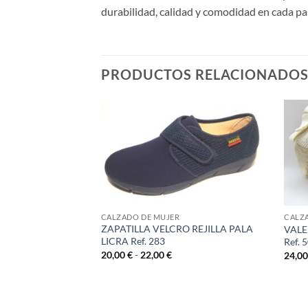
durabilidad, calidad y comodidad en cada pa
PRODUCTOS RELACIONADO
CALZADO DE MUJER
CALZ
ZAPATILLA VELCRO REJILLA PALA
VALE
LICRA Ref. 283
Ref. 
Rango
20,00
€
-
22,00
€
24,0
 BºR P/EXTRAIBL
de
precios:
desde
ngo
20,00 €
hasta
ecios: