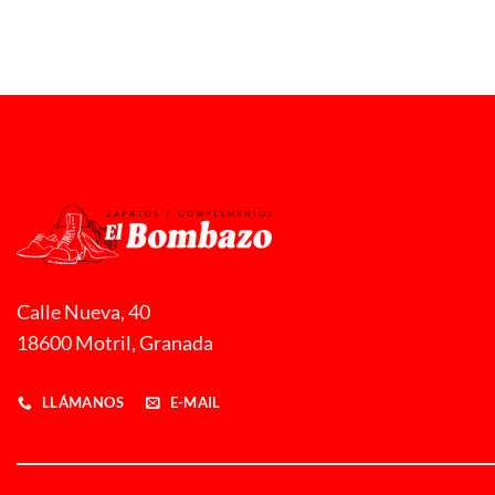
22,00 €
sde
,00 €
sta
,00 €
Calle Nueva, 40
18600 Motril, Granada
LLÁMANOS
E-MAIL