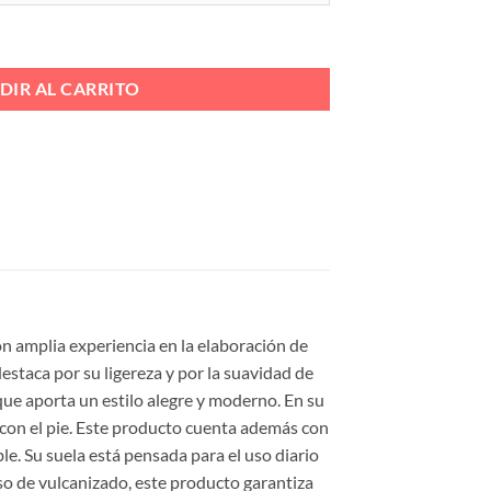
ICO CUÑA Ref. 5661 cantidad
DIR AL CARRITO
n amplia experiencia en la elaboración de
estaca por su ligereza y por la suavidad de
 que aporta un estilo alegre y moderno. En su
 con el pie. Este producto cuenta además con
. Su suela está pensada para el uso diario
eso de vulcanizado, este producto garantiza