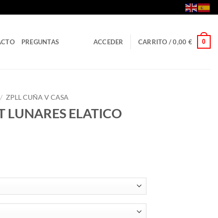
0
ACTO
PREGUNTAS
ACCEDER
CARRITO /
0,00
€
/
ZPLL CUÑA V CASA
T LUNARES ELATICO