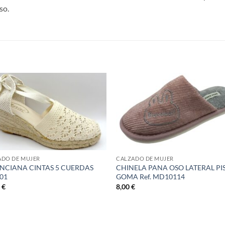
so.
S
ADO DE MUJER
CALZADO DE MUJER
NCIANA CINTAS 5 CUERDAS
CHINELA PANA OSO LATERAL PI
501
GOMA Ref. MD10114
0
€
8,00
€