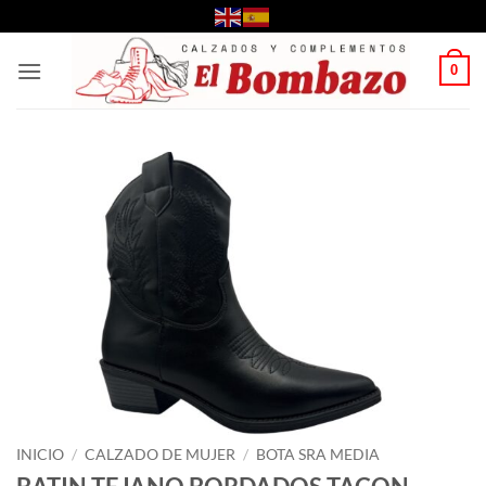
Saltar
al
contenido
0
INICIO
/
CALZADO DE MUJER
/
BOTA SRA MEDIA