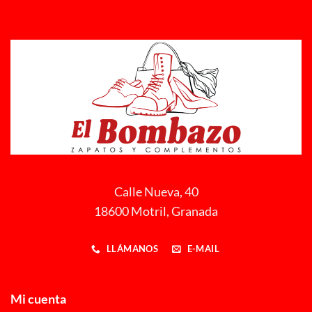
Calle Nueva, 40
18600 Motril, Granada
LLÁMANOS
E-MAIL
Mi cuenta