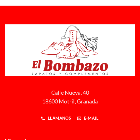
Calle Nueva, 40
18600 Motril, Granada
LLÁMANOS
E-MAIL