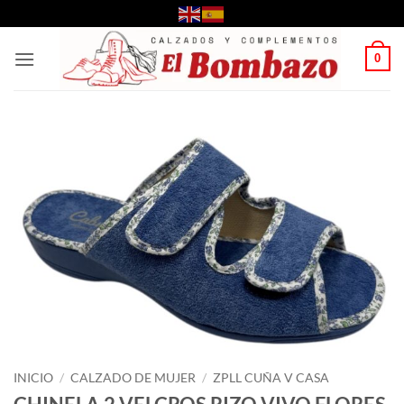
Saltar
al
contenido
0
INICIO
/
CALZADO DE MUJER
/
ZPLL CUÑA V CASA