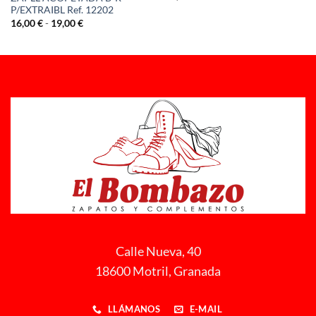
P/EXTRAIBL Ref. 12202
Rango
16,00
€
-
19,00
€
de
precios:
desde
16,00 €
hasta
19,00 €
Calle Nueva, 40
18600 Motril, Granada
LLÁMANOS
E-MAIL