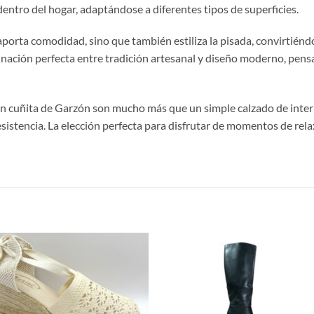
dentro del hogar, adaptándose a diferentes tipos de superficies.
aporta comodidad, sino que también estiliza la pisada, convirtiénd
binación perfecta entre tradición artesanal y diseño moderno, pens
a con cuñita de Garzón son mucho más que un simple calzado de inte
resistencia. La elección perfecta para disfrutar de momentos de rel
S