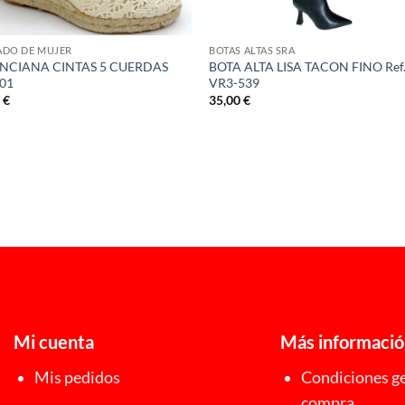
ADO DE MUJER
BOTAS ALTAS SRA
NCIANA CINTAS 5 CUERDAS
BOTA ALTA LISA TACON FINO Ref
501
VR3-539
0
€
35,00
€
Mi cuenta
Más informaci
Mis pedidos
Condiciones ge
compra