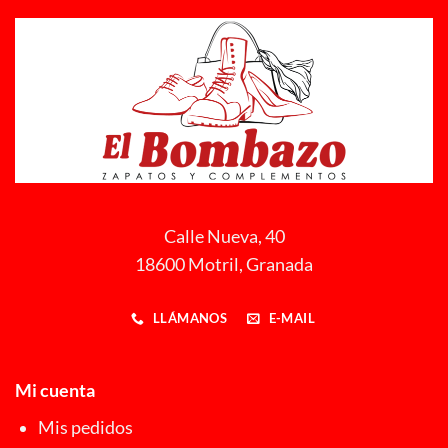
Calle Nueva, 40
18600 Motril, Granada
LLÁMANOS
E-MAIL
Mi cuenta
Mis pedidos