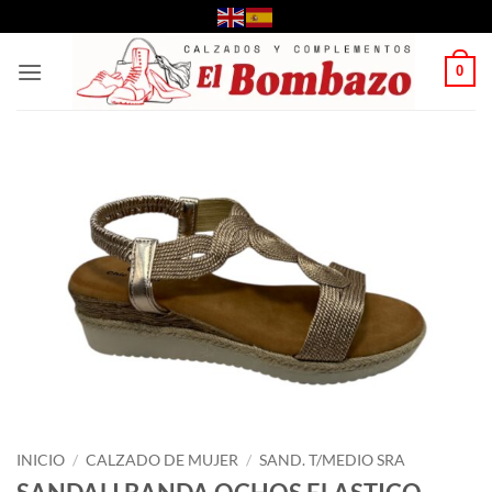
Saltar
al
contenido
0
INICIO
/
CALZADO DE MUJER
/
SAND. T/MEDIO SRA