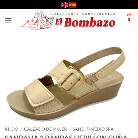
Saltar
al
contenido
0
INICIO
/
CALZADO DE MUJER
/
SAND. T/MEDIO SRA