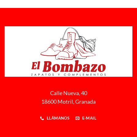
Calle Nueva, 40
18600 Motril, Granada
LLÁMANOS
E-MAIL