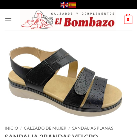
Saltar
al
contenido
0
INICIO
/
CALZADO DE MUJER
/
SANDALIAS PLANAS