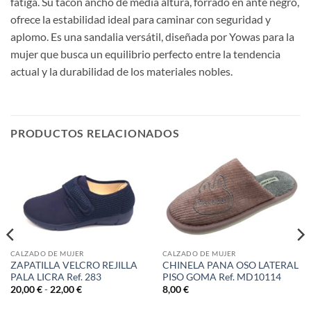
fatiga. Su tacón ancho de media altura, forrado en ante negro,
ofrece la estabilidad ideal para caminar con seguridad y
aplomo. Es una sandalia versátil, diseñada por Yowas para la
mujer que busca un equilibrio perfecto entre la tendencia
actual y la durabilidad de los materiales nobles.
PRODUCTOS RELACIONADOS
CALZADO DE MUJER
CALZADO DE MUJER
ZAPATILLA VELCRO REJILLA
CHINELA PANA OSO LATERAL
PALA LICRA Ref. 283
PISO GOMA Ref. MD10114
Rango
20,00
€
-
22,00
€
8,00
€
de
precios: