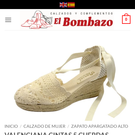
Saltar
al
contenido
0
INICIO
/
CALZADO DE MUJER
/
ZAPATO APARGATADO ALTO