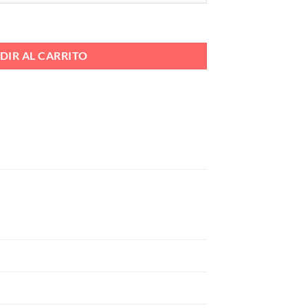
N Ref. SU8012 cantidad
DIR AL CARRITO