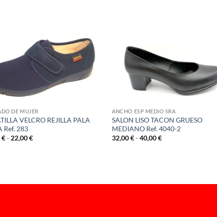
S
ADO DE MUJER
ANCHO ESP MEDIO SRA
TILLA VELCRO REJILLA PALA
SALON LISO TACON GRUESO
 Ref. 283
MEDIANO Ref. 4040-2
Rango
Rango
0
€
-
22,00
€
32,00
€
-
40,00
€
de
de
precios:
precios:
desde
desde
20,00 €
32,00 €
hasta
hasta
22,00 €
40,00 €