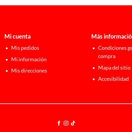
desde
21,00 €
hasta
22,00 €
Mi cuenta
Más informaci
Mis pedidos
Condiciones ge
compra
Mi información
Mapa del sitio
Mis direcciones
Accesibilidad