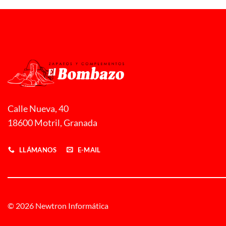
sde
,00 €
sta
,00 €
Calle Nueva, 40
18600 Motril, Granada
LLÁMANOS
E-MAIL
© 2026 Newtron Informática