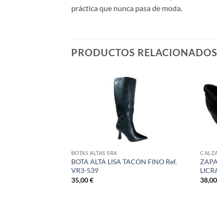
práctica que nunca pasa de moda.
PRODUCTOS RELACIONADO
BOTAS ALTAS SRA
CALZ
BOTA ALTA LISA TACON FINO Ref.
ZAPA
VR3-539
LICR
35,00
€
38,0
 BºR P/EXTRAIBL
ngo
ecios: