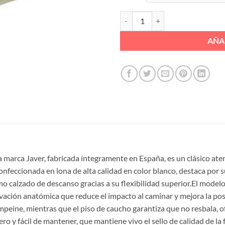
ZAPATILLA AEOBIC CORDON CUÑI
AÑA
a marca Javer, fabricada íntegramente en España, es un clásico ate
nfeccionada en lona de alta calidad en color blanco, destaca por su
omo calzado de descanso gracias a su flexibilidad superior.El mode
evación anatómica que reduce el impacto al caminar y mejora la pos
mpeine, mientras que el piso de caucho garantiza que no resbala, o
ro y fácil de mantener, que mantiene vivo el sello de calidad de la