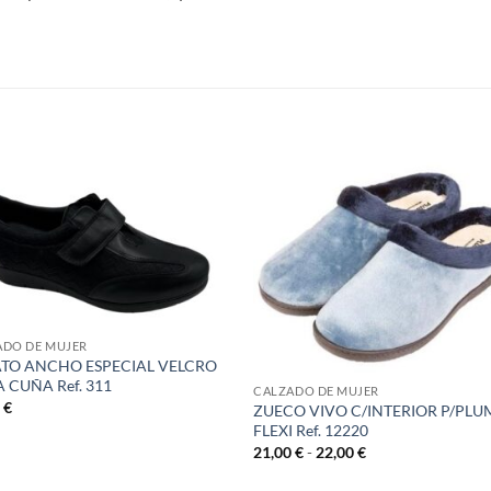
S
ADO DE MUJER
TO ANCHO ESPECIAL VELCRO
A CUÑA Ref. 311
CALZADO DE MUJER
0
€
ZUECO VIVO C/INTERIOR P/PL
FLEXI Ref. 12220
Rango
21,00
€
-
22,00
€
de
precios: