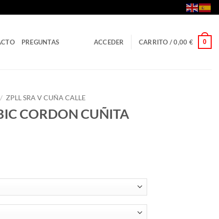
0
ACTO
PREGUNTAS
ACCEDER
CARRITO /
0,00
€
/
ZPLL SRA V CUÑA CALLE
BIC CORDON CUÑITA