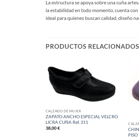
La estructura se apoya sobre una cuña artesa
la estabilidad en todo momento, cuenta con u
ideal para quienes buscan calidad, diseño n
PRODUCTOS RELACIONADO
STENCIAS
CALZADO DE MUJER
ZAPATO ANCHO ESPECIAL VELCRO
LICRA CUÑA Ref. 311
CALZ
38,00
€
JILLA LAT CUÑA
CHIN
4000
PISO 