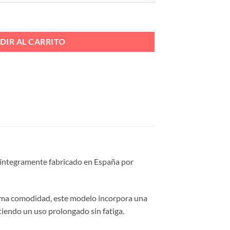
ERDAS BRILLO Ref. 71-3 cantidad
DIR AL CARRITO
o íntegramente fabricado en España por
áxima comodidad, este modelo incorpora una
tiendo un uso prolongado sin fatiga.