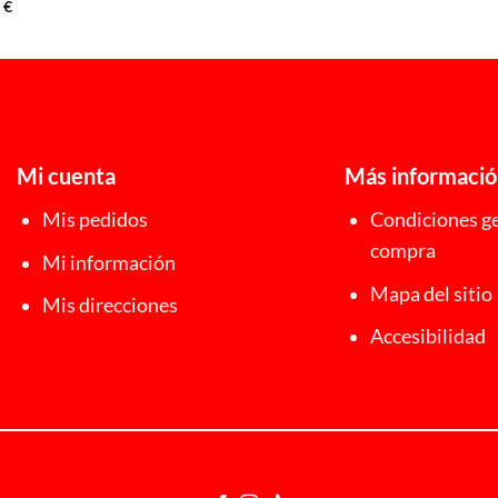
desde
0
€
22,00 €
hasta
24,00 €
Mi cuenta
Más informaci
Mis pedidos
Condiciones ge
compra
Mi información
Mapa del sitio
Mis direcciones
Accesibilidad