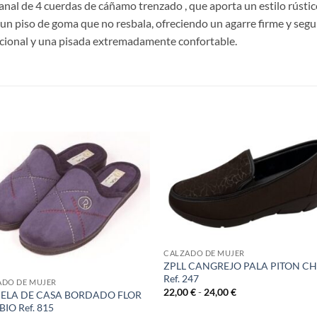
nal de 4 cuerdas de cáñamo trenzado , que aporta un estilo rústic
n piso de goma que no resbala, ofreciendo un agarre firme y seguro
acional y una pisada extremadamente confortable.
S
CALZADO DE MUJER
ZPLL CANGREJO PALA PITON C
Ref. 247
ADO DE MUJER
Rango
22,00
€
-
24,00
€
ELA DE CASA BORDADO FLOR
de
BIO Ref. 815
precios: