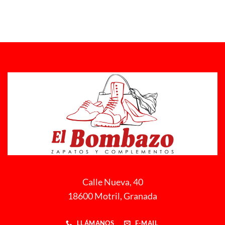
hasta
24,00 €
Calle Nueva, 40
18600 Motril, Granada
LLÁMANOS
E-MAIL