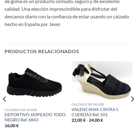
de goma es un producto cómodo, seguro y de excelente
calidad. Una elección imprescindible para disfrutar del
descanso diario con la confianza de estar usando un calzado
hecho en España por Javer.
PRODUCTOS RELACIONADOS
CALZADO DE MUJER
VALENCIANA CINTAS 5
CALZADO DE MUJER
CUERDAS Ref. 501
DEPORTIVO JASPEADO TODO
NEGRO Ref. 6843
Rango
22,00
€
-
24,00
€
de
16,00
€
precios:
desde
22,00 €