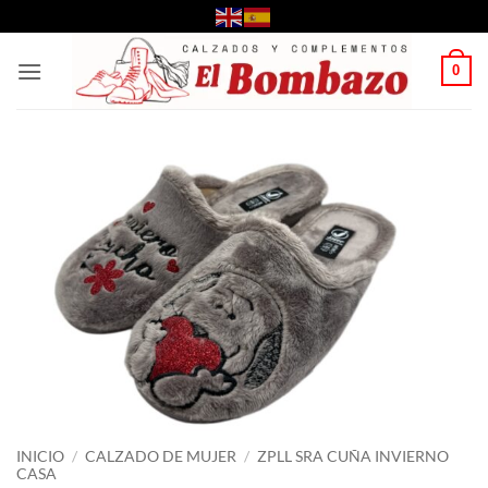
Saltar
al
contenido
0
INICIO
/
CALZADO DE MUJER
/
ZPLL SRA CUÑA INVIERNO
CASA