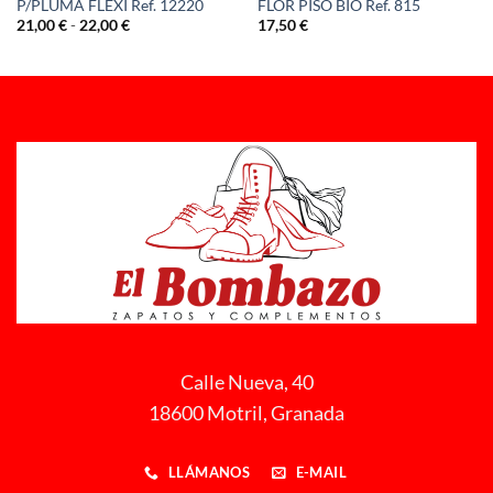
P/PLUMA FLEXI Ref. 12220
FLOR PISO BIO Ref. 815
Rango
21,00
€
-
22,00
€
17,50
€
de
precios:
desde
21,00 €
hasta
22,00 €
Calle Nueva, 40
18600 Motril, Granada
LLÁMANOS
E-MAIL