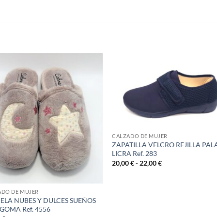
S
CALZADO DE MUJER
ZAPATILLA VELCRO REJILLA PAL
LICRA Ref. 283
Rango
20,00
€
-
22,00
€
de
precios:
desde
20,00 €
ADO DE MUJER
hasta
ELA NUBES Y DULCES SUEÑOS
22,00 €
 GOMA Ref. 4556