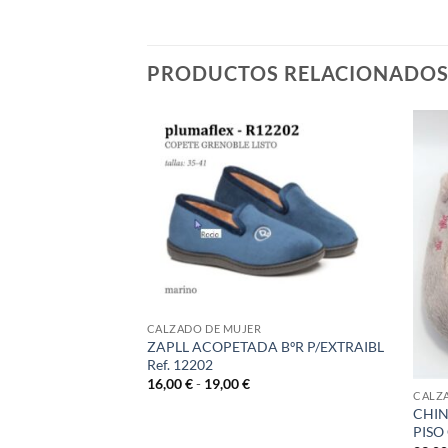
PRODUCTOS RELACIONADO
A DE LA CASA
3029
CALZADO DE MUJER
ZAPLL ACOPETADA BºR P/EXTRAIBL
Ref. 12202
Rango
16,00
€
-
19,00
€
de
CALZ
precios:
CHIN
desde
PISO
16,00 €