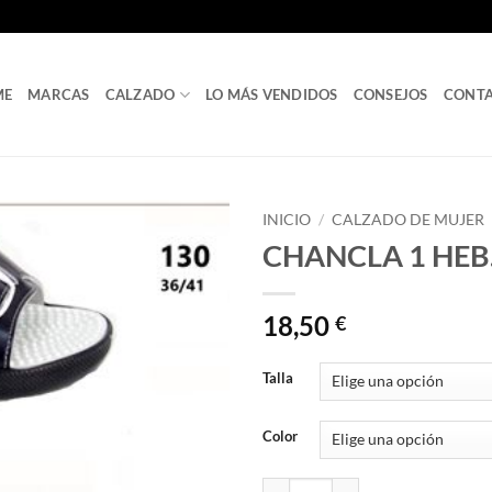
ME
MARCAS
CALZADO
LO MÁS VENDIDOS
CONSEJOS
CONT
INICIO
/
CALZADO DE MUJER
CHANCLA 1 HEB.
18,50
€
Talla
Color
CHANCLA 1 HEB. PINCHOS Ref. 1