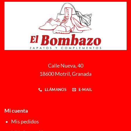
Calle Nueva, 40
18600 Motril, Granada
LLÁMANOS
E-MAIL
Mi cuenta
Mis pedidos