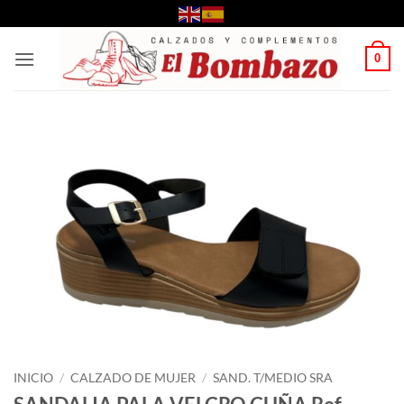
Saltar
al
contenido
0
INICIO
/
CALZADO DE MUJER
/
SAND. T/MEDIO SRA