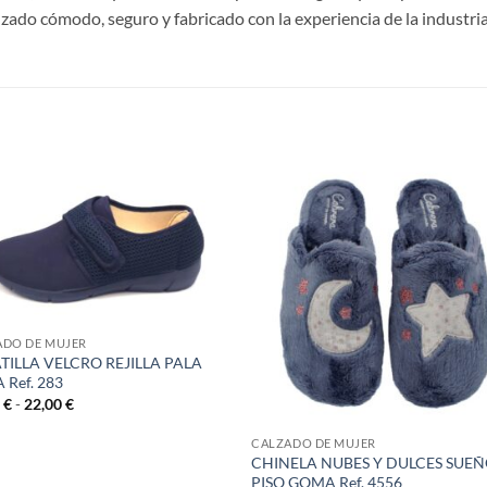
zado cómodo, seguro y fabricado con la experiencia de la industri
S
ADO DE MUJER
TILLA VELCRO REJILLA PALA
 Ref. 283
Rango
0
€
-
22,00
€
de
precios:
CALZADO DE MUJER
desde
CHINELA NUBES Y DULCES SUE
20,00 €
hasta
PISO GOMA Ref. 4556