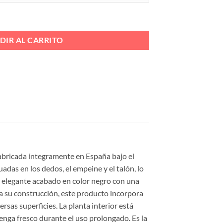
UNO TALON Ref. 5128 cantidad
DIR AL CARRITO
fabricada íntegramente en España bajo el
uadas en los dedos, el empeine y el talón, lo
n elegante acabado en color negro con una
a su construcción, este producto incorpora
sas superficies. La planta interior está
enga fresco durante el uso prolongado. Es la