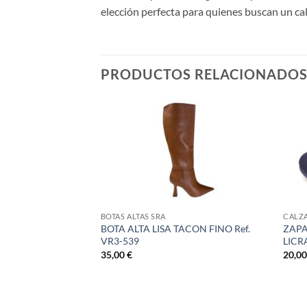
elección perfecta para quienes buscan un cal
PRODUCTOS RELACIONADO
BOTAS ALTAS SRA
CALZ
BOTA ALTA LISA TACON FINO Ref.
ZAPA
VR3-539
LICRA
RO JASPEADO
35,00
€
20,0
 688