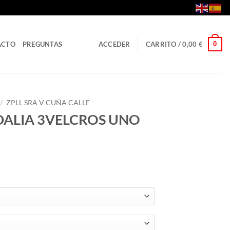
0
ACTO
PREGUNTAS
ACCEDER
CARRITO /
0,00
€
/
ZPLL SRA V CUÑA CALLE
DALIA 3VELCROS UNO