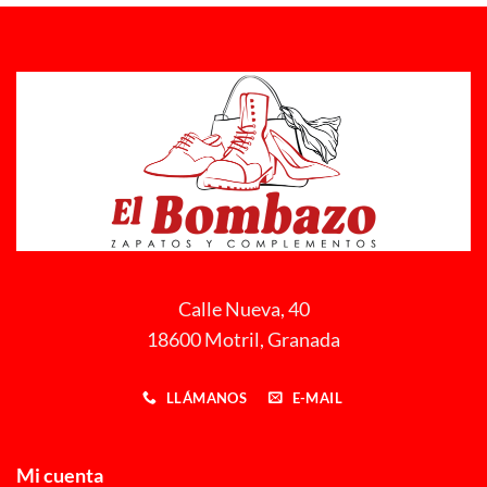
Calle Nueva, 40
18600 Motril, Granada
LLÁMANOS
E-MAIL
Mi cuenta